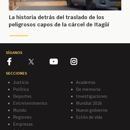
La historia detrás del traslado de los
peligrosos capos de la cárcel de Itagüí
SÍGANOS
SECCIONES
Justicia
Academia
Política
De memoria
Deportes
Investigaciones
Entretenimiento
Mundial 2026
Mundo
Nuevo gobierno
Regiones
Estilo de vida
Empresas