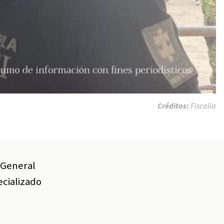
Créditos:
Fiscalia
a General
ecializado