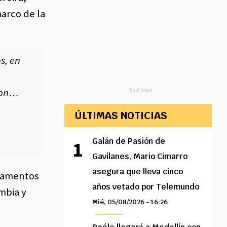
marco de la
os, en
lson…
Publicidad
ÚLTIMAS NOTICIAS
Galán de Pasión de
Gavilanes, Mario Cimarro
asegura que lleva cinco
rgamentos
años vetado por Telemundo
mbia y
Mié, 05/08/2026 - 16:26