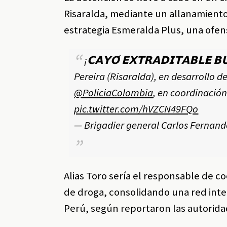
Risaralda, mediante un allanamiento 
estrategia Esmeralda Plus, una ofens
¡𝗖𝗔𝗬𝗢́ 𝗘𝗫𝗧𝗥𝗔𝗗𝗜𝗧𝗔𝗕𝗟𝗘 
Pereira (Risaralda), en desarrollo de
@PoliciaColombia
, en coordinació
pic.twitter.com/hVZCN49FQo
— Brigadier general Carlos Fernand
Alias Toro sería el responsable de c
de droga, consolidando una red inte
Perú, según reportaron las autorida