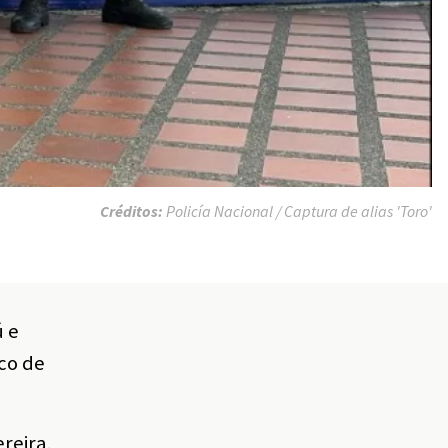
Créditos:
Policía Nacional / Captura de alias 'Toro'
ú e
ico de
ereira,