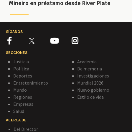
Mineiro en préstamo desde River Plate
SÍGANOS
SECCIONES
Justicia
Academia
Política
De memoria
Deportes
Investigaciones
Entretenimiento
Mundial 2026
Mundo
Nuevo gobierno
Regiones
Estilo de vida
Empresas
Salud
ACERCA DE
Del Director