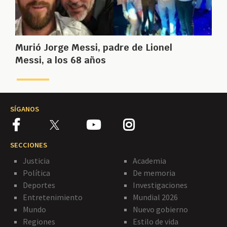
Murió Jorge Messi, padre de Lionel
Messi, a los 68 años
SÍGANOS
SECCIONES
Justicia
Academia
Política
De memoria
Deportes
Investigaciones
Entretenimiento
Mundial 2026
Mundo
Nuevo gobierno
Regiones
Estilo de vida