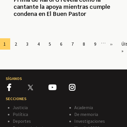
cantante la apoya mientras cumple
condena en El Buen Pastor
Paginación
…
Page
1
Page
2
Page
3
Page
4
Page
5
Page
6
Page
7
Page
8
Page
9
Siguient
››
Úl
Úl
página
pá
»
SÍGANOS
SECCIONES
Justicia
Academia
Política
De memoria
Deportes
Investigaciones