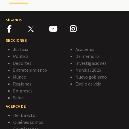
SÍGANOS
SECCIONES
Justicia
Academia
Política
De memoria
Deportes
Investigaciones
Entretenimiento
Mundial 2026
Mundo
Nuevo gobierno
Regiones
Estilo de vida
Empresas
Salud
ACERCA DE
Del Director
Quiénes somos
Contáctenos