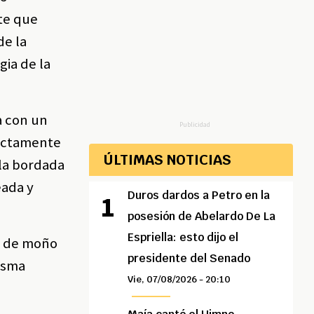
ete que
de la
gia de la
a con un
Publicidad
fectamente
ÚLTIMAS NOTICIAS
lla bordada
eada y
Duros dardos a Petro en la
posesión de Abelardo De La
Espriella: esto dijo el
ta de moño
presidente del Senado
misma
Vie, 07/08/2026 - 20:10