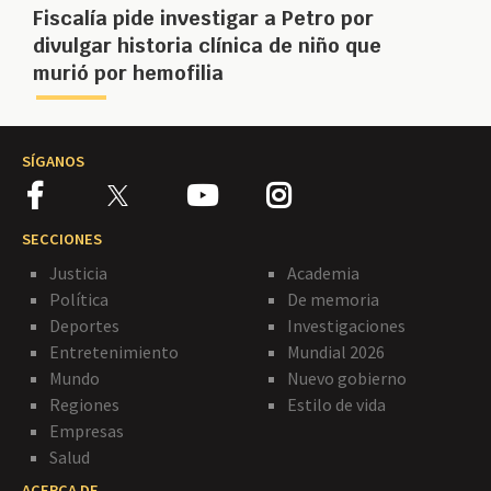
Fiscalía pide investigar a Petro por
divulgar historia clínica de niño que
murió por hemofilia
SÍGANOS
SECCIONES
Justicia
Academia
Política
De memoria
Deportes
Investigaciones
Entretenimiento
Mundial 2026
Mundo
Nuevo gobierno
Regiones
Estilo de vida
Empresas
Salud
ACERCA DE