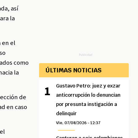
da, así
ara la
 en el
aso
Publicidad
rados como
ÚLTIMAS NOTICIAS
acia la
Gustavo Petro: juez y exzar
anticorrupción lo denuncian
lección de
por presunta instigación a
dad en caso
delinquir
Vie, 07/08/2026 - 12:37
el