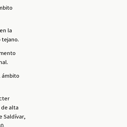
ámbito
en la
 tejano.
momento
nal.
l ámbito
cter
 de alta
e Saldívar,
0.