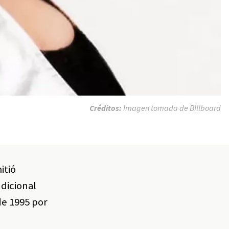
Créditos:
Imagen tomada de BIllboard
itió
dicional
e 1995 por