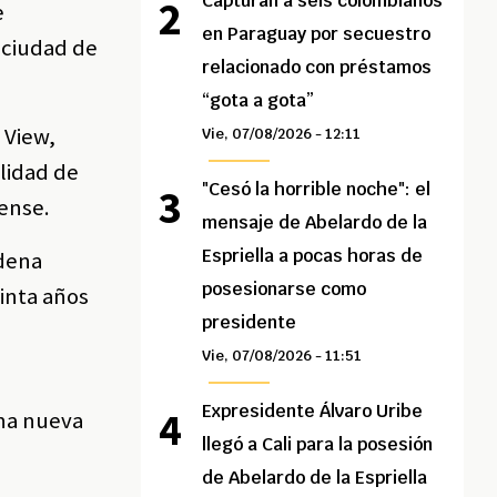
Capturan a seis colombianos
e
en Paraguay por secuestro
 ciudad de
relacionado con préstamos
“gota a gota”
 View,
Vie, 07/08/2026 - 12:11
ilidad de
"Cesó la horrible noche": el
ense.
mensaje de Abelardo de la
Espriella a pocas horas de
adena
posesionarse como
inta años
presidente
Vie, 07/08/2026 - 11:51
n
Expresidente Álvaro Uribe
una nueva
llegó a Cali para la posesión
de Abelardo de la Espriella