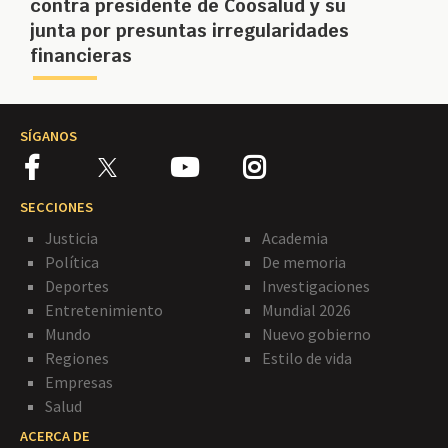
contra presidente de Coosalud y su
junta por presuntas irregularidades
financieras
SÍGANOS
SECCIONES
Justicia
Academia
Política
De memoria
Deportes
Investigaciones
Entretenimiento
Mundial 2026
Mundo
Nuevo gobierno
Regiones
Estilo de vida
Empresas
Salud
ACERCA DE