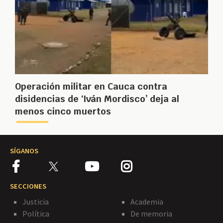
Operación militar en Cauca contra
disidencias de ‘Iván Mordisco’ deja al
menos cinco muertos
SÍGANOS
SECCIONES
Justicia
Academia
Política
De memoria