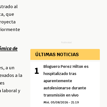
strado al
ca, que
proyecta
eriormente
Publicidad
nómica de
ÚLTIMAS NOTICIAS
Bloguero Perez Hilton es
es, a un
hospitalizado tras
exados a la
aparentemente
les
autolesionarse durante
 laboral y
transmisión en vivo
Mié, 05/08/2026 - 21:19