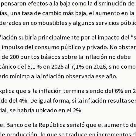
pensaron efectos a la baja como la disminución de 
as, una tasa de cambio más baja, el aumento en la 
erados en combustibles y algunos servicios públi
nflación subiría principalmente por el impacto del “s
l impulso del consumo público y privado. No obstan
 de 200 puntos básicos sobre la inflación no debe
ico del 5,1 % en 2025 al 7,1% en 2026, sino como
rio mínimo a la inflación observada ese año.
ica que si la inflación termina siendo del 6% en 20
o del 4%. De igual forma, si la inflación resulta se
arial, se habría ubicado en el 2%.
 el Banco de la República señaló que el aumento de
de producción, lo que se traduce en incrementos d