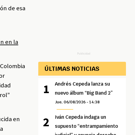
ión de esa
n en la
Publicidad
e Colombia
ÚLTIMAS NOTICIAS
or
Andrés Cepeda lanza su
lidad
nuevo álbum “Big Band 2”
rol”
Jue, 06/08/2026 - 14:38
Iván Cepeda indaga un
ucida en
supuesto “entrampamiento
ya