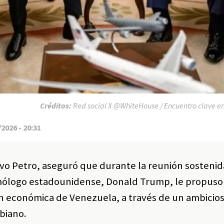
Créditos:
Red social X @WhiteHouse / Encuentro clave en
2026 - 20:31
avo Petro, aseguró que durante la reunión sostenid
omólogo estadounidense, Donald Trump, le propuso
ión económica de Venezuela, a través de un ambicio
biano.