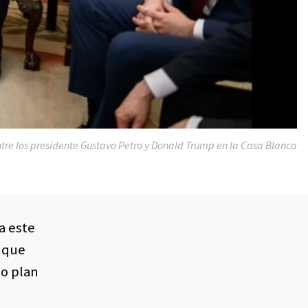
tre los presidente Gustavo Petro y Donald Trump en la Casa Blanca
a este
 que
so plan