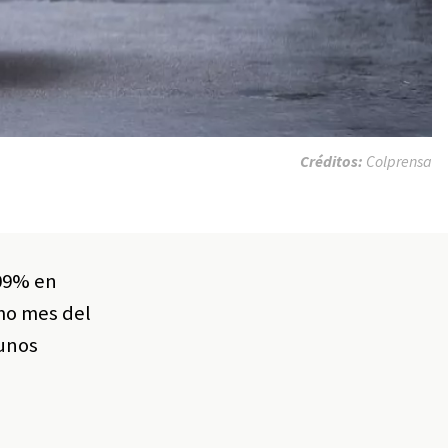
Créditos:
Colprensa
,09% en
smo mes del
gunos