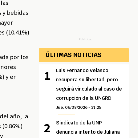
las
s y bebidas
mayor
es (10.41%)
Publicidad
ÚLTIMAS NOTICIAS
ada por los
enores
Luis Fernando Velasco
%) y en
recupera su libertad, pero
seguirá vinculado al caso de
corrupción de la UNGRD
Jue, 06/08/2026 - 21:25
del año, la
Sindicato de la UNP
s (0.86%)
denuncia intento de Juliana
 y