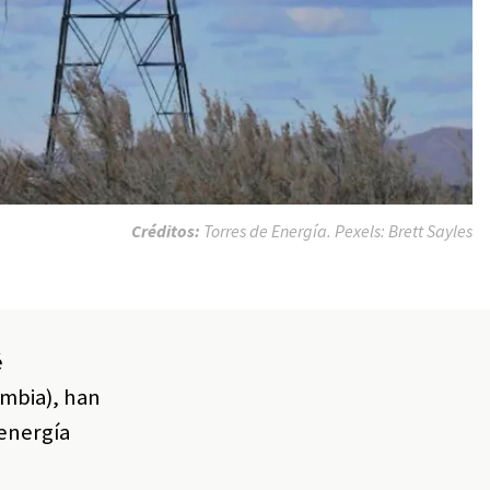
Créditos:
Torres de Energía. Pexels: Brett Sayles
é
ombia), han
 energía