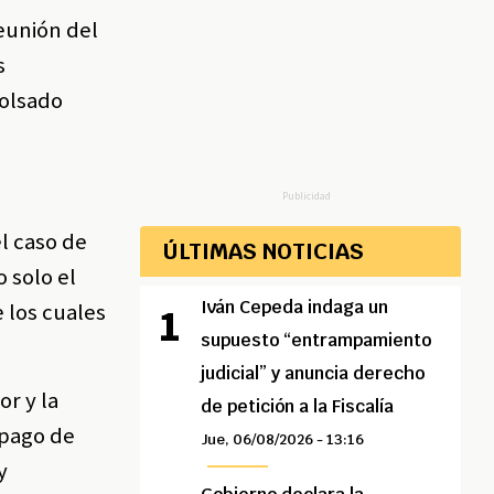
eunión del
s
bolsado
Publicidad
el caso de
ÚLTIMAS NOTICIAS
o solo el
Iván Cepeda indaga un
e los cuales
supuesto “entrampamiento
judicial” y anuncia derecho
or y la
de petición a la Fiscalía
 pago de
Jue, 06/08/2026 - 13:16
y