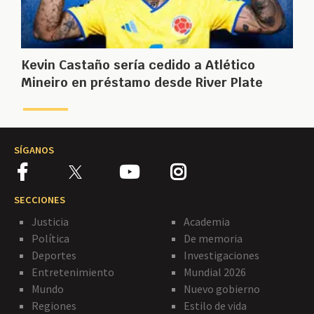
Kevin Castaño sería cedido a Atlético
Mineiro en préstamo desde River Plate
SÍGANOS
SECCIONES
Justicia
Academia
Política
De memoria
Deportes
Investigaciones
Entretenimiento
Mundial 2026
Mundo
Nuevo gobierno
Regiones
Estilo de vida