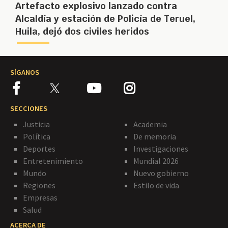
Artefacto explosivo lanzado contra
Alcaldía y estación de Policía de Teruel,
Huila, dejó dos civiles heridos
SÍGANOS
SECCIONES
Justicia
Academia
Política
De memoria
Deportes
Investigaciones
Entretenimiento
Mundial 2026
Mundo
Nuevo gobierno
Regiones
Estilo de vida
Empresas
Salud
ACERCA DE