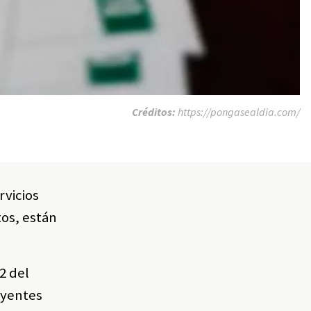
Créditos:
https://pongasealdia.com/
rvicios
tos, están
2 del
uyentes