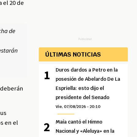
 el 20 de
cha de
Publicidad
estarán
ÚLTIMAS NOTICIAS
Duros dardos a Petro en la
posesión de Abelardo De La
o deberán
Espriella: esto dijo el
presidente del Senado
Vie, 07/08/2026 - 20:10
sus
s en el
Maía cantó el Himno
Nacional y «Aleluya» en la