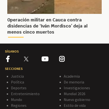
Operación militar en Cauca contra
disidencias de ‘Iván Mordisco’ deja al
menos cinco muertos
SÍGANOS
SECCIONES
Justicia
Academia
Política
De memoria
Deportes
Investigaciones
Entretenimiento
Mundial 2026
Mundo
Nuevo gobierno
Regiones
Estilo de vida