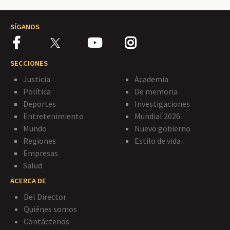
SÍGANOS
SECCIONES
Justicia
Academia
Política
De memoria
Deportes
Investigaciones
Entretenimiento
Mundial 2026
Mundo
Nuevo gobierno
Regiones
Estilo de vida
Empresas
Salud
ACERCA DE
Del Director
Quiénes somos
Contáctenos