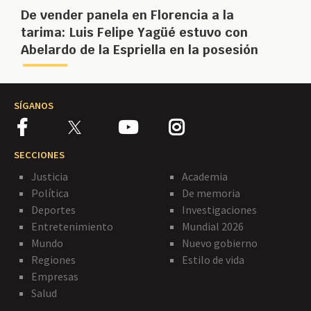
De vender panela en Florencia a la
tarima: Luis Felipe Yagüé estuvo con
Abelardo de la Espriella en la posesión
SÍGANOS
SECCIONES
Justicia
Academia
Política
De memoria
Deportes
Investigaciones
Entretenimiento
Mundial 2026
Mundo
Nuevo gobierno
Regiones
Estilo de vida
Empresas
Salud