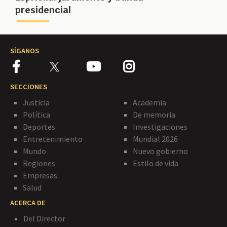
presidencial
SÍGANOS
SECCIONES
Justicia
Academia
Política
De memoria
Deportes
Investigaciones
Entretenimiento
Mundial 2026
Mundo
Nuevo gobierno
Regiones
Estilo de vida
Empresas
Salud
ACERCA DE
Del Director