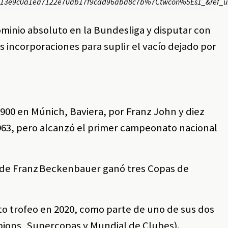
e9c0a1ea7122e70ab17f9cdd96aba8c7b%7Ctwcon%5Es1_&ref_url
ominio absoluto en la Bundesliga y disputar con
s incorporaciones para suplir el vacío dejado por
900 en Múnich, Baviera, por Franz John y diez
963, pero alcanzó el primer campeonato nacional
o de Franz Beckenbauer ganó tres Copas de
o trofeo en 2020, como parte de uno de sus dos
mpions, Supercopas y Mundial de Clubes).