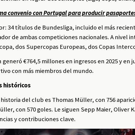
ma convenio con Portugal para producir pasaporte
r: 34 títulos de Bundesliga, incluido el más recien
dor de ambas competiciones nacionales. A nivel i
opa, dos Supercopas Europeas, dos Copas Interco
neró €764,5 millones en ingresos en 2025 y en juli
ortivo con más miembros del mundo.
 históricos
 historia del club es Thomas Müller, con 756 apari
ller, con 570 goles. Le siguen Sepp Maier, Oliver 
encias y contribuciones clave.