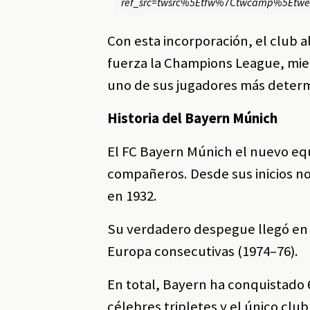
ref_src=twsrc%5Etfw%7Ctwcamp%5Etw
Con esta incorporación, el club 
fuerza la Champions League, mient
uno de sus jugadores más determ
Historia del Bayern Múnich
El FC Bayern Múnich el nuevo equ
compañeros. Desde sus inicios no
en 1932.
Su verdadero despegue llegó en 
Europa consecutivas (1974–76).
En total, Bayern ha conquistado 
célebres tripletes y el único cl