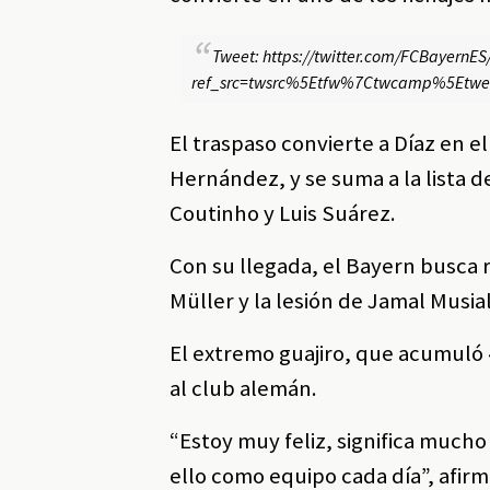
Tweet: https://twitter.com/FCBayern
ref_src=twsrc%5Etfw%7Ctwcamp%5Etw
El traspaso convierte a Díaz en e
Hernández, y se suma a la lista de
Coutinho y Luis Suárez.
Con su llegada, el Bayern busca r
Müller y la lesión de Jamal Musial
El extremo guajiro, que acumuló 41
al club alemán.
“Estoy muy feliz, significa mucho
ello como equipo cada día”, afir