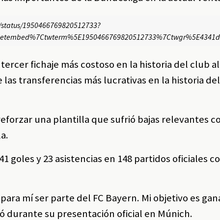
ES/status/1950466769820512733?
eetembed%7Ctwterm%5E1950466769820512733%7Ctwgr%5E4341d13
l tercer fichaje más costoso en la historia del club
 las transferencias más lucrativas en la historia del
eforzar una plantilla que sufrió bajas relevantes c
a.
 goles y 23 asistencias en 148 partidos oficiales co
 para mí ser parte del FC Bayern. Mi objetivo es gan
mó durante su presentación oficial en Múnich.