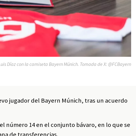
Luis Díaz con la camiseta Bayern Múnich. Tomada de X: @FCBayern
evo jugador del Bayern Múnich, tras un acuerdo
á el número 14 en el conjunto bávaro, en lo que se
ana de transferencias.