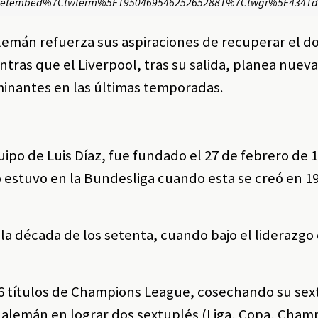
eetembed%7Ctwterm%5E1950469546252652881%7Ctwgr%5E4341d13
alemán refuerza sus aspiraciones de recuperar el d
ras que el Liverpool, tras su salida, planea nueva
inantes en las últimas temporadas.
ipo de Luis Díaz, fue fundado el 27 de febrero de 1
 estuvo en la Bundesliga cuando esta se creó en 1
la década de los setenta, cuando bajo el liderazg
6 títulos de Champions League, cosechando su sext
ub alemán en lograr dos sextuplés (Liga, Copa, Cha