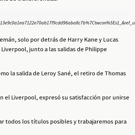
e9c0a1ea7122e70ab17f9cdd96aba8c7b%7Ctwcon%5Es1_&ref_url
 alemán, solo por detrás de Harry Kane y Lucas
 Liverpool, junto a las salidas de Philippe
omo la salida de Leroy Sané, el retiro de Thomas
n el Liverpool, expresó su satisfacción por unirse
ar todos los títulos posibles y trabajaremos para