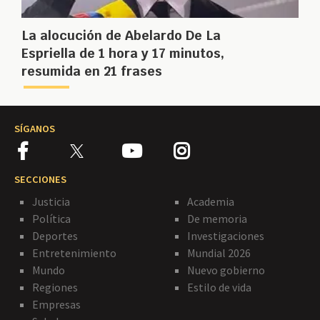
La alocución de Abelardo De La
Espriella de 1 hora y 17 minutos,
resumida en 21 frases
SÍGANOS
SECCIONES
Justicia
Academia
Política
De memoria
Deportes
Investigaciones
Entretenimiento
Mundial 2026
Mundo
Nuevo gobierno
Regiones
Estilo de vida
Empresas