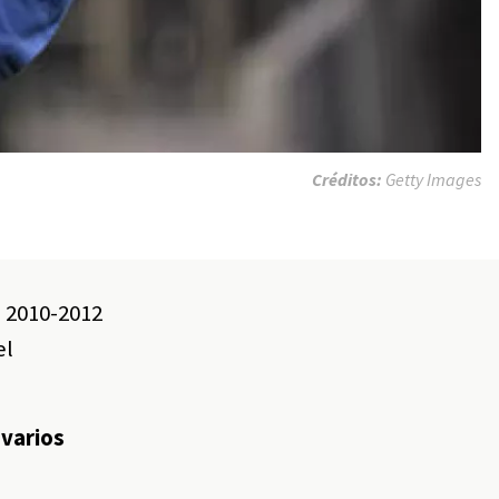
Créditos:
Getty Images
l 2010-2012
el
 varios