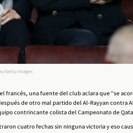
anc/Getty Images
el francés, una fuente del club aclara que “se aco
 después de otro mal partido del Al-Rayyan contra Al
quipo contrincante colista del Campeonato de Qata
traron cuatro fechas sin ninguna victoria y eso cau