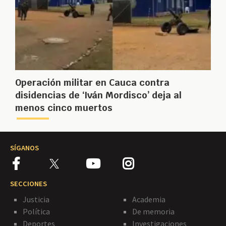
Operación militar en Cauca contra
disidencias de ‘Iván Mordisco’ deja al
menos cinco muertos
SÍGANOS
SECCIONES
Justicia
Academia
Política
De memoria
Deportes
Investigaciones