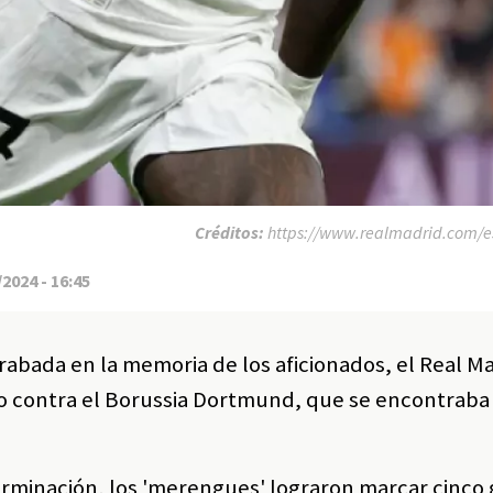
Créditos:
https://www.realmadrid.com/es /
2024 - 16:45
bada en la memoria de los aficionados, el Real Ma
do contra el Borussia Dortmund, que se encontraba 
rminación, los 'merengues' lograron marcar cinco 