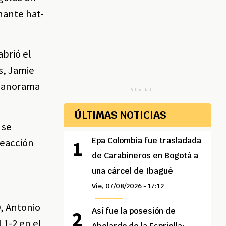
onante hat-
brió el
s, Jamie
l panorama
Publicidad
ÚLTIMAS NOTICIAS
 se
Epa Colombia fue trasladada
reacción
de Carabineros en Bogotá a
una cárcel de Ibagué
Vie, 07/08/2026 - 17:12
0, Antonio
Así fue la posesión de
 1-2 en el