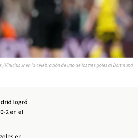
 Vinicius Jr en la celebración de uno de los tres goles al Dortmund
drid logró
0-2 en el
goles en