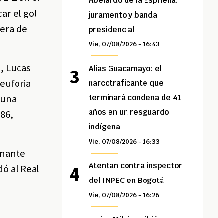
Abelardo de la Espriella:
ar el gol
juramento y banda
uera de
presidencial
Vie, 07/08/2026 - 16:43
, Lucas
Alias Guacamayo: el
euforia
narcotraficante que
 una
terminará condena de 41
años en un resguardo
 86,
indígena
Vie, 07/08/2026 - 16:33
onante
Atentan contra inspector
dó al Real
del INPEC en Bogotá
Vie, 07/08/2026 - 16:26