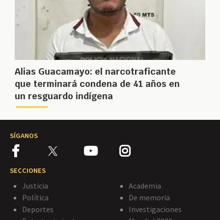
Alias Guacamayo: el narcotraficante
que terminará condena de 41 años en
un resguardo indígena
SÍGANOS
SECCIONES
Justicia
Academia
Política
De memoria
Deportes
Investigaciones