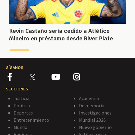
Kevin Castaño sería cedido a Atlético
Mineiro en préstamo desde River Plate
SÍGANOS
SECCIONES
Justicia
Academia
Política
De memoria
Deportes
Investigaciones
Entretenimiento
Mundial 2026
Mundo
Nuevo gobierno
Regiones
Estilo de vida