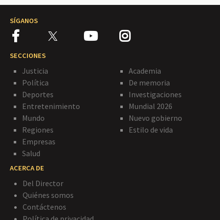
SÍGANOS
SECCIONES
Justicia
Academia
Política
De memoria
Deportes
Investigaciones
Entretenimiento
Mundial 2026
Mundo
Nuevo gobierno
Regiones
Estilo de vida
Empresas
Salud
ACERCA DE
Del Director
Quiénes somos
Contáctenos
Política de privacidad