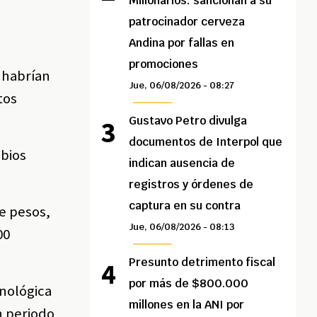
Millonarios: sancionan a su
patrocinador cerveza
Andina por fallas en
promociones
 habrían
Jue, 06/08/2026 - 08:27
tos
Gustavo Petro divulga
documentos de Interpol que
mbios
indican ausencia de
registros y órdenes de
captura en su contra
de pesos,
Jue, 06/08/2026 - 08:13
00
Presunto detrimento fiscal
por más de $800.000
cnológica
millones en la ANI por
n periodo