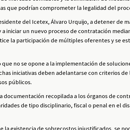
icas que podrían comprometer la legalidad del proc
presidente del Icetex, Álvaro Urquijo, a detener de 
y a iniciar un nuevo proceso de contratación media
ntice la participación de múltiples oferentes y se e
ó que no se opone a la implementación de solucione
ichas iniciativas deben adelantarse con criterios de 
rsos públicos.
 la documentación recopilada a los órganos de cont
aridades de tipo disciplinario, fiscal o penal en el di
la existencia de sobrecostos injustificados, se po