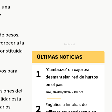
e una
y
de pesos.
orecer a la
Publicidad
constituida
ÚLTIMAS NOTICIAS
"Cambiazo" en cajeros:
ivos para
desmantelan red de hurtos
en el país
siones del
Jue, 06/08/2026 - 08:53
lidar esta
Engaños a hinchas de
arios