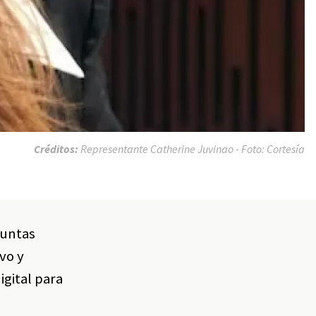
Créditos:
Representante Catherine Juvinao - Foto: Cortesía
suntas
vo y
igital para