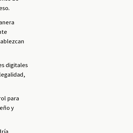
eso.
manera
nte
stablezcan
s digitales
legalidad,
rol para
seño y
dría