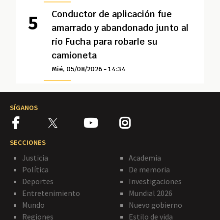
Conductor de aplicación fue
amarrado y abandonado junto al
río Fucha para robarle su
camioneta
Mié, 05/08/2026 - 14:34
SÍGANOS
SECCIONES
Justicia
Academia
Política
De memoria
Deportes
Investigaciones
Entretenimiento
Mundial 2026
Mundo
Nuevo gobierno
Regiones
Estilo de vida