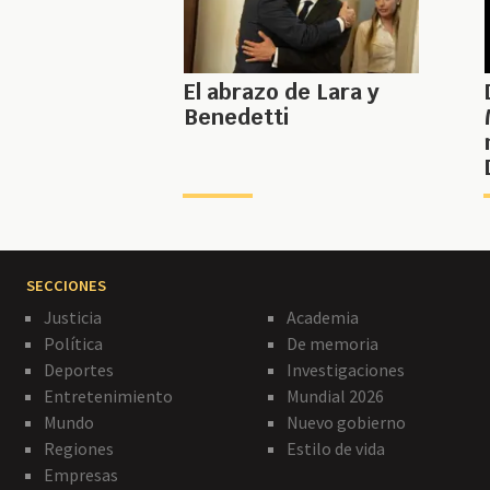
El abrazo de Lara y
Benedetti
SECCIONES
Justicia
Academia
Política
De memoria
Deportes
Investigaciones
Entretenimiento
Mundial 2026
Mundo
Nuevo gobierno
Regiones
Estilo de vida
Empresas