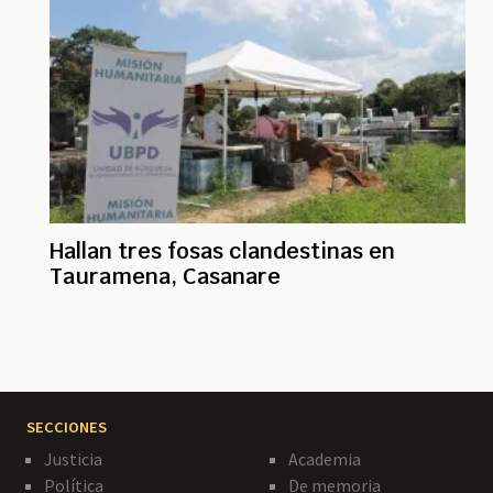
Hallan tres fosas clandestinas en
Tauramena, Casanare
SECCIONES
Justicia
Academia
Política
De memoria