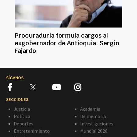
Procuraduría formula cargos al
exgobernador de Antioquia, Sergio
Fajardo
SÍGANOS
SECCIONES
Justicia
Academia
Política
De memoria
Deportes
Investigaciones
Entretenimiento
Mundial 2026