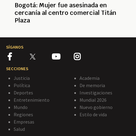
Bogotá: Mujer fue asesinada en
cercanía al centro comercial Titán
Plaza
SÍGANOS
SECCIONES
Justicia
Academia
Política
De memoria
Deportes
Investigaciones
Entretenimiento
Mundial 2026
Mundo
Nuevo gobierno
Regiones
Estilo de vida
Empresas
Salud