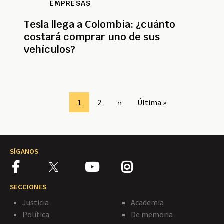
EMPRESAS
Tesla llega a Colombia: ¿cuánto
costará comprar uno de sus
vehículos?
Paginación
Page
1
Page
2
Siguiente
››
Última
Última »
página
página
SÍGANOS
SECCIONES
Justicia
Academia
Política
De memoria