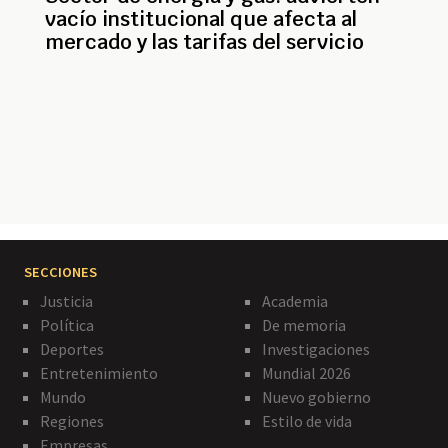
vacío institucional que afecta al
mercado y las tarifas del servicio
Paginación
SECCIONES
Justicia
Academia
Política
De memoria
Deportes
Investigaciones
Entretenimiento
Mundial 2026
Mundo
Nuevo gobierno
Regiones
Estilo de vida
Empresas