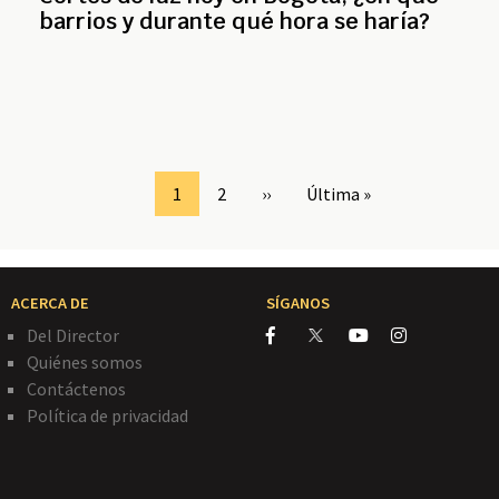
barrios y durante qué hora se haría?
Page
1
Page
2
Siguiente
››
Última
Última »
página
página
ACERCA DE
SÍGANOS
Del Director
Quiénes somos
Contáctenos
Política de privacidad