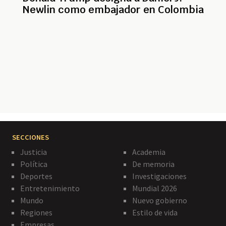
Newlin como embajador en Colombia
Paginación
SECCIONES
Justicia
Academia
Política
De memoria
Deportes
Investigaciones
Entretenimiento
Mundial 2026
Mundo
Nuevo gobierno
Regiones
Estilo de vida
Empresas