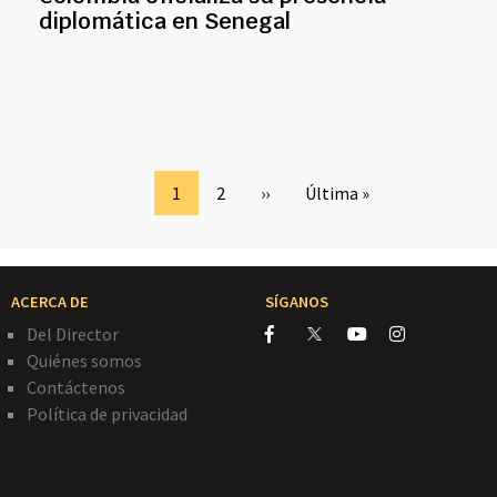
diplomática en Senegal
Page
1
Page
2
Siguiente
››
Última
Última »
página
página
ACERCA DE
SÍGANOS
Del Director
Quiénes somos
Contáctenos
Política de privacidad