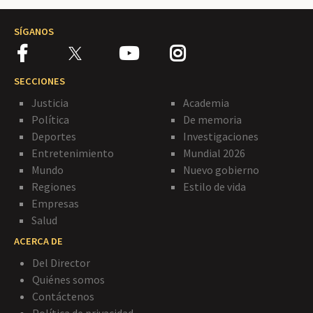
SÍGANOS
SECCIONES
Justicia
Academia
Política
De memoria
Deportes
Investigaciones
Entretenimiento
Mundial 2026
Mundo
Nuevo gobierno
Regiones
Estilo de vida
Empresas
Salud
ACERCA DE
Del Director
Quiénes somos
Contáctenos
Política de privacidad