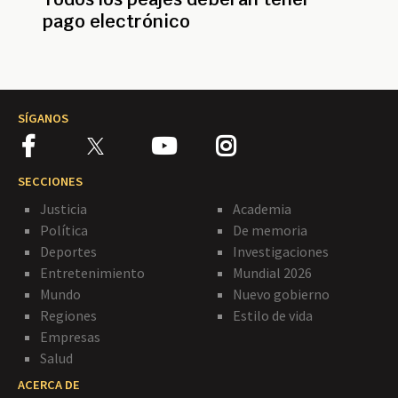
pago electrónico
SÍGANOS
SECCIONES
Justicia
Academia
Política
De memoria
Deportes
Investigaciones
Entretenimiento
Mundial 2026
Mundo
Nuevo gobierno
Regiones
Estilo de vida
Empresas
Salud
ACERCA DE