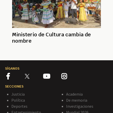
Ministerio de Cultura cambia de
nombre
SÍGANOS
SECCIONES
Justicia
Academia
Política
De memoria
Deportes
Investigaciones
Entretenimiento
Mundial 2026