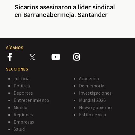
Sicarios asesinaron a líder sindical
en Barrancabermeja, Santander
SÍGANOS
SECCIONES
Justicia
Academia
Política
De memoria
Deportes
Investigaciones
Entretenimiento
Mundial 2026
Mundo
Nuevo gobierno
Regiones
Estilo de vida
Empresas
Salud