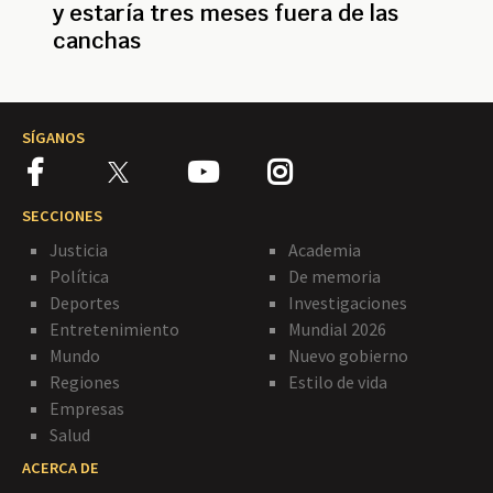
y estaría tres meses fuera de las
canchas
SÍGANOS
SECCIONES
Justicia
Academia
Política
De memoria
Deportes
Investigaciones
Entretenimiento
Mundial 2026
Mundo
Nuevo gobierno
Regiones
Estilo de vida
Empresas
Salud
ACERCA DE