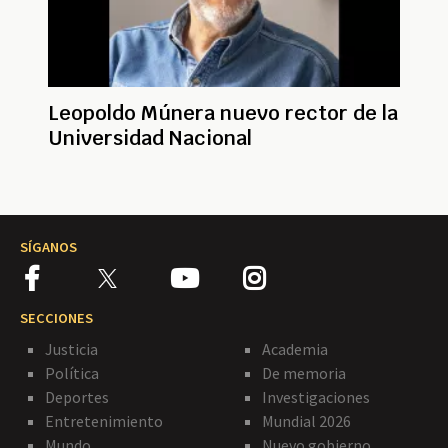
Leopoldo Múnera nuevo rector de la
Universidad Nacional
SÍGANOS
SECCIONES
Justicia
Academia
Política
De memoria
Deportes
Investigaciones
Entretenimiento
Mundial 2026
Mundo
Nuevo gobierno