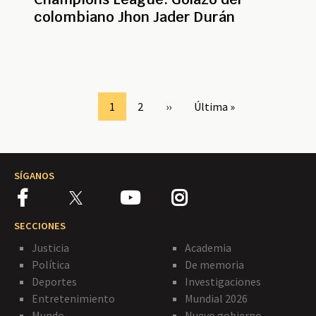
colombiano Jhon Jader Durán
Paginación
Page
1
Page
2
Siguiente
››
Última
Última »
página
página
SÍGANOS
SECCIONES
Justicia
Academia
Política
De memoria
Deportes
Investigaciones
Entretenimiento
Mundial 2026
Mundo
Nuevo gobierno