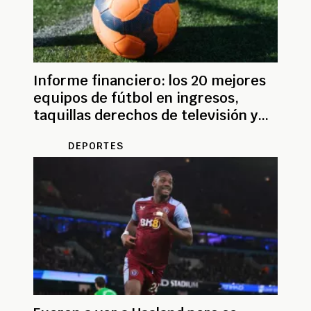
Informe financiero: los 20 mejores
equipos de fútbol en ingresos,
taquillas derechos de televisión y
publicidad
DEPORTES