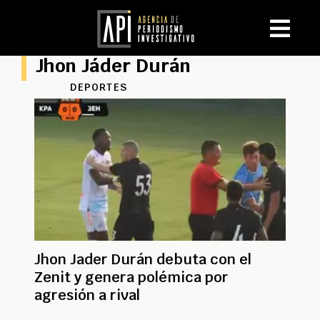
Jhon Jáder Durán
DEPORTES
Jhon Jader Durán debuta con el
Zenit y genera polémica por
agresión a rival