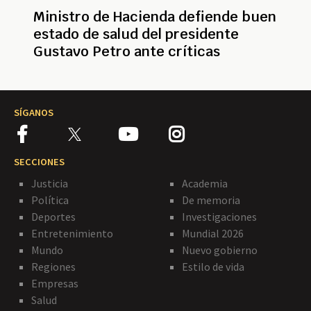
Ministro de Hacienda defiende buen
estado de salud del presidente
Gustavo Petro ante críticas
SÍGANOS
SECCIONES
Justicia
Academia
Política
De memoria
Deportes
Investigaciones
Entretenimiento
Mundial 2026
Mundo
Nuevo gobierno
Regiones
Estilo de vida
Empresas
Salud