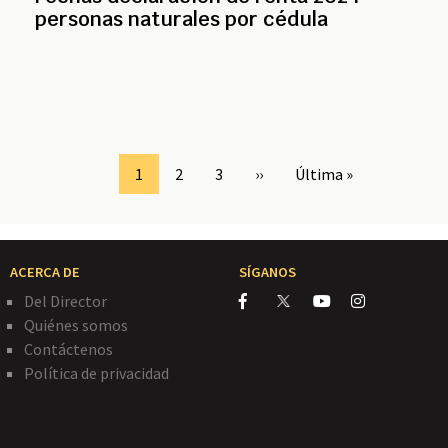
personas naturales por cédula
Page
1
Page
2
Page
3
Siguiente
››
Última
Última »
página
página
ACERCA DE
SÍGANOS
Del Director
Quiénes somos
Contáctenos
Política de privacidad