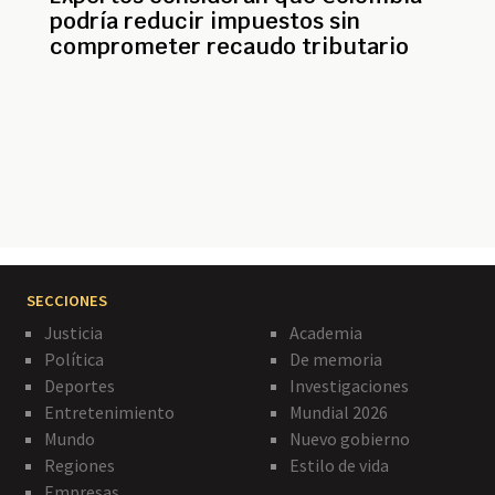
podría reducir impuestos sin
comprometer recaudo tributario
Paginación
SECCIONES
Justicia
Academia
Política
De memoria
Deportes
Investigaciones
Entretenimiento
Mundial 2026
Mundo
Nuevo gobierno
Regiones
Estilo de vida
Empresas