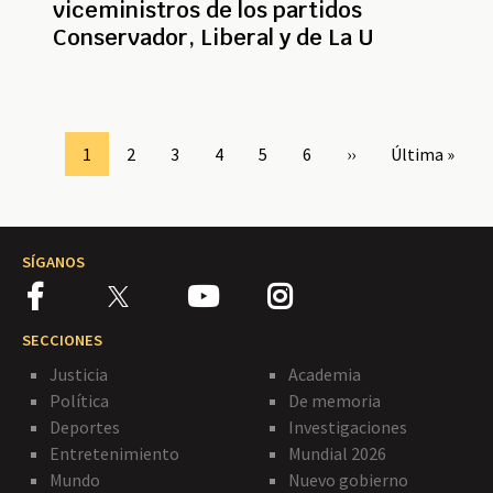
viceministros de los partidos
Conservador, Liberal y de La U
Paginación
Page
1
Page
2
Page
3
Page
4
Page
5
Page
6
Siguiente
››
Última
Última »
página
página
SÍGANOS
SECCIONES
Justicia
Academia
Política
De memoria
Deportes
Investigaciones
Entretenimiento
Mundial 2026
Mundo
Nuevo gobierno